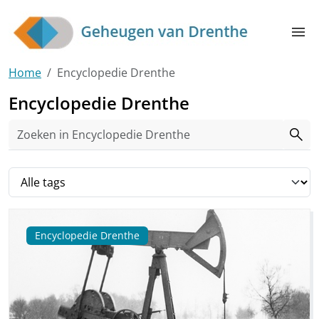
Skip to main content
menu
Home
Encyclopedie Drenthe
Encyclopedie Drenthe
search
Filter op tag
Encyclopedie Drenthe