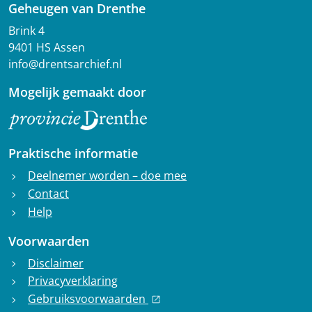
Geheugen van Drenthe
Brink 4
9401 HS Assen
info@drentsarchief.nl
Mogelijk gemaakt door
Praktische informatie
Deelnemer worden – doe mee
chevron_right
Contact
chevron_right
Help
chevron_right
Voorwaarden
Disclaimer
chevron_right
Privacyverklaring
chevron_right
Gebruiksvoorwaarden
chevron_right
open_in_new