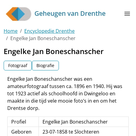
Skip to main content
menu
Home
Encyclopedie Drenthe
Engelke Jan Boneschanscher
Engelke Jan Boneschanscher
Fotograaf
Biografie
Engelke Jan Boneschanscher was een
amateurfotograaf tussen ca. 1896 en 1940. Hij was
tot 1923 actief als schoolhoofd in Dwingeloo en
maakte in die tijd vele mooie foto’s in en om het
Drentse dorp.
Profiel
Engelke Jan Boneschanscher
Geboren
23-07-1858 te Slochteren