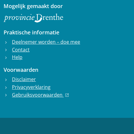
Mogelijk gemaakt door
Praktische informatie
Deelnemer worden – doe mee
chevron_right
Contact
chevron_right
Help
chevron_right
Voorwaarden
Disclaimer
chevron_right
Privacyverklaring
chevron_right
Gebruiksvoorwaarden
chevron_right
open_in_new