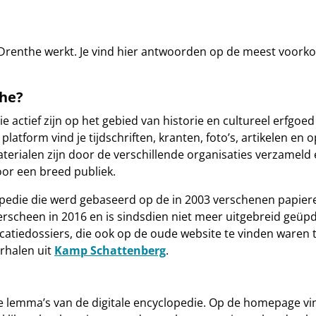
Drenthe werkt. Je vind hier antwoorden op de meest voork
the?
ctief zijn op het gebied van historie en cultureel erfgoed 
 platform vind je tijdschriften, kranten, foto’s, artikelen e
rialen zijn door de verschillende organisaties verzameld 
oor een breed publiek.
lopedie die werd gebaseerd op de in 2003 verschenen papie
verscheen in 2016 en is sindsdien niet meer uitgebreid geü
locatiedossiers, die ook op de oude website te vinden waren 
rhalen uit
Kamp Schattenberg
.
e lemma’s van de digitale encyclopedie. Op de homepage vin