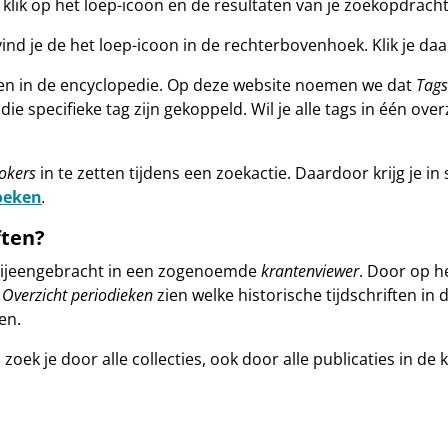
 klik op het loep-icoon en de resultaten van je zoekopdracht
d je de het loep-icoon in de rechterbovenhoek. Klik je daa
ken in de encyclopedie. Op deze website noemen we dat
Tags
ie specifieke tag zijn gekoppeld. Wil je alle tags in één ove
jokers
in te zetten tijdens een zoekactie. Daardoor krijg je i
zoeken
.
ften?
n bijeengebracht in een zogenoemde
krantenviewer
. Door op h
t
Overzicht periodieken
zien welke historische tijdschriften in 
en.
zoek je door alle collecties, ook door alle publicaties in d