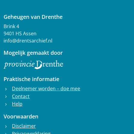
Geheugen van Drenthe
Brink 4
9401 HS Assen
info@drentsarchief.nl
Mogelijk gemaakt door
Praktische informatie
Deelnemer worden – doe mee
chevron_right
Contact
chevron_right
Help
chevron_right
Voorwaarden
Disclaimer
chevron_right
Privacyverklaring