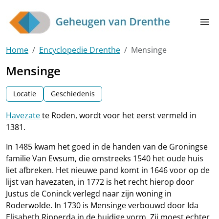
Skip to main content
menu
Home
Encyclopedie Drenthe
Mensinge
Mensinge
Locatie
Geschiedenis
Havezate
te Roden, wordt voor het eerst vermeld in
1381.
In 1485 kwam het goed in de handen van de Groningse
familie Van Ewsum, die omstreeks 1540 het oude huis
liet afbreken. Het nieuwe pand komt in 1646 voor op de
lijst van havezaten, in 1772 is het recht hierop door
Justus de Coninck verlegd naar zijn woning in
Roderwolde. In 1730 is Mensinge verbouwd door Ida
Elisabeth Ripperda in de huidige vorm. Zij moest echter