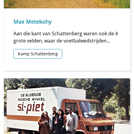
Max Metekohy
Aan die kant van Schattenberg waren ook de 4
grote velden, waar de voetbalwedstrijden
gehouden werden. Toen een zweefvliegtuig
Kamp Schattenberg
daar eens een noodlanding maakte, liep het
hele kamp uit.