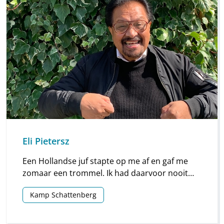
Eli Pietersz
Een Hollandse juf stapte op me af en gaf me
zomaar een trommel. Ik had daarvoor nooit
zo’n mooie trommel gezien. Ik verstond haar
Kamp Schattenberg
maar half.Wat moet ik er mee?