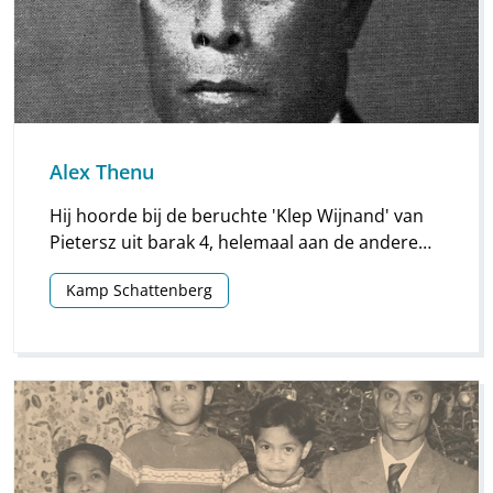
Alex Thenu
Hij hoorde bij de beruchte 'Klep Wijnand' van
Pietersz uit barak 4, helemaal aan de andere
kant van het kamp. Bung Endik zei dat ze ‘nasi
Kamp Schattenberg
goreng’ gingen maken in het bos en in de
boom gingen koken. Dus er werd aangewezen
wie wat stiekem van huis moest meenemen,
rijst, ketjap, trassi, eieren, kruiden enz.