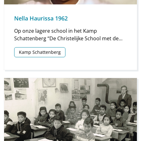
Nella Haurissa 1962
Op onze lagere school in het Kamp
Schattenberg “De Christelijke School met de
Bijbel” werden in 1960 wedstrijden gehouden
Kamp Schattenberg
onder de klassen 4, 5 en 6 met het voordragen
van gedichten.