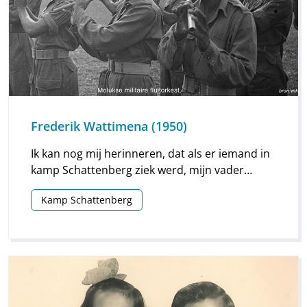
Frederik Wattimena (1950)
Ik kan nog mij herinneren, dat als er iemand in
kamp Schattenberg ziek werd, mijn vader
benaderd werd (ook nachts ) en ik dus wakker
Kamp Schattenberg
werd gemaakt en van mijn vader naar de
dokter moest gaan om hem op de hoogte te
brengen. Ik was wel bang in het donker, maar ik
moest het wel.