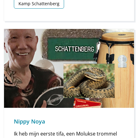
Kamp Schattenberg
gesteld in de ruimte naast de kamer van mijn
ouders. Alleen de mannen konden het gebed
doen, omdat er niet voldoende ruimte was
voor iedereen.
Nippy Noya
Ik heb mijn eerste tifa, een Molukse trommel