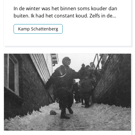
In de winter was het binnen soms kouder dan
buiten. Ik had het constant koud. Zelfs in de
zomer. We wisten niet hoe wij ons warm
Kamp Schattenberg
moesten houden. Wij hadden geen
warmwaterkruiken en gebruikten
voorverwarmde bakstenen.