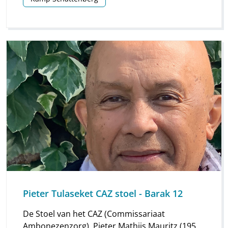
verhalen met elkaar. Het was een
ontmoetingsplek. Als ik als eerste klaar was,
ging ik op de bank zittenwachten totdat mijn
zusjes ook klaar waren met douchen.
Pieter Tulaseket CAZ stoel - Barak 12
De Stoel van het CAZ (Commissariaat
Ambonezenzorg). Pieter Mathijs Mauritz (1952)