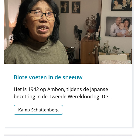
Blote voeten in de sneeuw
Het is 1942 op Ambon, tijdens de Japanse
bezetting in de Tweede Wereldoorlog. De
vijfjarige Fransien ziet haar opa uit een
Kamp Schattenberg
zelfgemaakte loopgraaf bij hun huis kruipen.
Het schieten is net opgehouden. Een Japanner
ziet hem en slaat hem met de kolf van zijn
geweer tegen het hoofd. “Hij was op slag