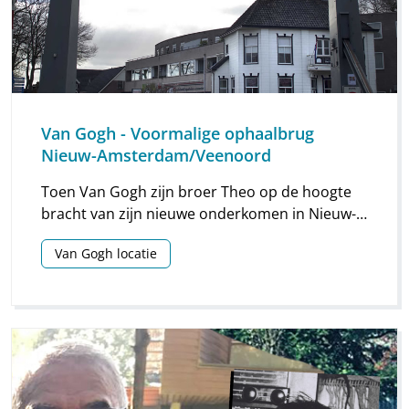
Van Gogh - Voormalige ophaalbrug
Nieuw-Amsterdam/Veenoord
Toen Van Gogh zijn broer Theo op de hoogte
bracht van zijn nieuwe onderkomen in Nieuw-
Amsterdam/Veenoord, schreef hij in zijn brief
Van Gogh locatie
ook dat hij vanuit zijn kamer een ‘heel curieuse
ophaalbrug’ zag. Enkele weken later meldde hij
dat hij drie grote studies van die brug had
gemaakt. Eén daarvan is de aquarel De
ophaalbrug in Nieuw-Amsterdam.