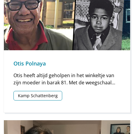
Otis Polnaya
Otis heeft altijd geholpen in het winkeltje van
zijn moeder in barak 81. Met de weegschaal
wist hij, als kind al, hoe je een halve of een hele
Kamp Schattenberg
kilo moest afwegen of het nou suiker is of
sagomeel waar sommige bewoners van kamp
Schattenberg altijd om vroegen.