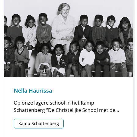
dood.”
Nella Haurissa
Op onze lagere school in het Kamp
Schattenberg “De Christelijke School met de
Bijbel” werden in 1960 wedstrijden gehouden
Kamp Schattenberg
onder de klassen 4, 5 en 6 met het voordragen
van gedichten.