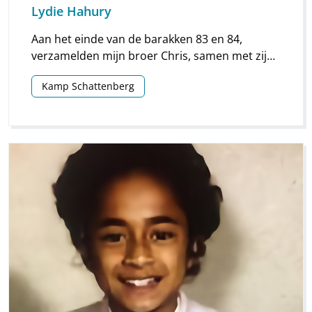
Lydie Hahury
Aan het einde van de barakken 83 en 84,
verzamelden mijn broer Chris, samen met zijn
vrienden en ik kastanjes, eikels en mooie
Kamp Schattenberg
gekleurde herfstbladeren in een laag karretje.
Verderop voetbalden een aantal jongens, van
rond de 11 jaar oud.