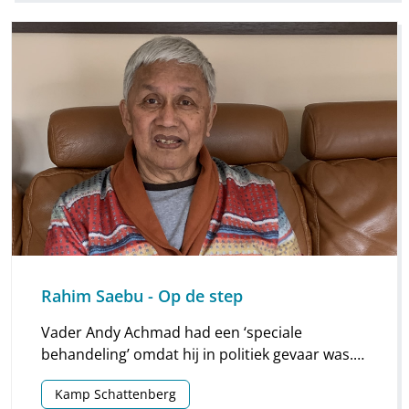
Rahim Saebu - Op de step
Vader Andy Achmad had een ‘speciale
behandeling’ omdat hij in politiek gevaar was.
Rahim herinnert het zich nog levendig:
Kamp Schattenberg
“Plotseling stonden er Nederlandse soldaten