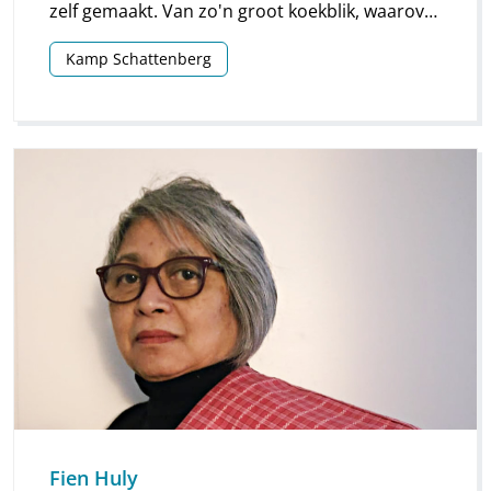
zelf gemaakt. Van zo'n groot koekblik, waarover
ik een binnenband van een auto had
Kamp Schattenberg
gespannen. Ik was ongeveer zes jaar.
Fien Huly