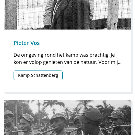
Pieter Vos
De omgeving rond het kamp was prachtig. Je
kon er volop genieten van de natuur. Voor mij
vormt het kamp de herinnering aan de fijne tijd
Kamp Schattenberg
toen de Molukse gemeenschap daar woonde.