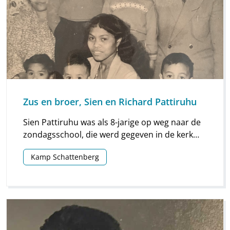
Zus en broer, Sien en Richard Pattiruhu
Sien Pattiruhu was als 8-jarige op weg naar de
zondagsschool, die werd gegeven in de kerk
aan de grote weg van Schattenberg. Voor Sien
Kamp Schattenberg
de bocht daarheen maakte, stond ze opeens
tussen de krioelende ratten