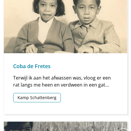
Coba de Fretes
Terwijl ik aan het afwassen was, vloog er een
rat langs me heen en verdween in een gat
naast de open overstort. Helemaal in paniek
Kamp Schattenberg
haalde ik mijn broertje op.