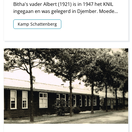
Bitha's vader Albert (1921) is in 1947 het KNIL
ingegaan en was gelegerd in Djember. Moeder
Dina Lalihatu (1924) zwanger van Bitha reisde
Kamp Schattenberg
hem na vanuit het dorpje Allang op het eiland
Ambon.