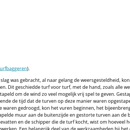
urfbaggeren
).
 het slag was gebracht, al naar gelang de weersgesteldhei
ken. Dit geschiedde turf voor turf, met de hand, zoals all
stapeld om de wind zo veel mogelijk vrij spel te geven. G
urende de tijd dat de turven op deze manier waren opgestap
e waren gedroogd, kon het vuren beginnen, het bijeenbren
apelde muur aan de buitenzijde en gestorte turven aan de 
evatten en de schipper die de turf kocht, wist om hoeveel h
gwerken. Een belangrijk deel van de werkzaamheden bij het