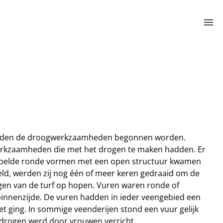
menu
d, konden de droogwerkzaamheden begonnen worden.
e werkzaamheden die met het drogen te maken hadden. Er
estapelde ronde vormen met een open structuur kwamen
eld, werden zij nog één of meer keren gedraaid om de
gen van de turf op hopen. Vuren waren ronde of
binnenzijde. De vuren hadden in ieder veengebied een
et ging. In sommige veenderijen stond een vuur gelijk
 drogen werd door vrouwen verricht.