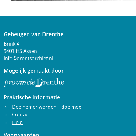
Geheugen van Drenthe
Brink 4
9401 HS Assen
info@drentsarchief.nl
Mogelijk gemaakt door
Praktische informatie
Deelnemer worden – doe mee
chevron_right
Contact
chevron_right
Help
chevron_right
Voorwaarden