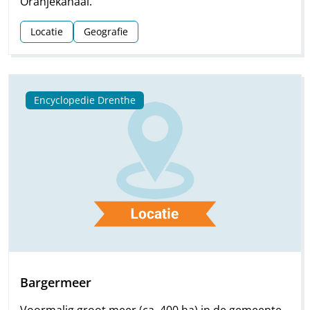
Oranjekanaal.
Locatie
Geografie
Encyclopedie Drenthe
Bargermeer