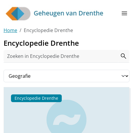
Skip to main content
menu
Home
Encyclopedie Drenthe
Encyclopedie Drenthe
search
Filter op tag
Encyclopedie Drenthe