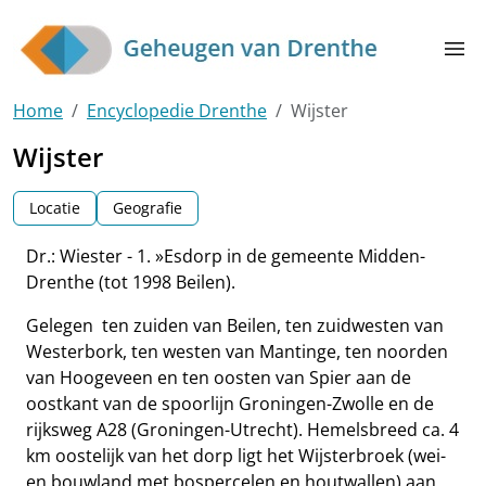
Skip to main content
menu
Home
Encyclopedie Drenthe
Wijster
Wijster
Locatie
Geografie
Dr.: Wiester - 1. »Esdorp in de gemeente Midden-
Drenthe (tot 1998 Beilen).
Gelegen ten zuiden van Beilen, ten zuidwesten van
Westerbork, ten westen van Mantinge, ten noorden
van Hoogeveen en ten oosten van Spier aan de
oostkant van de spoorlijn Groningen-Zwolle en de
rijksweg A28 (Groningen-Utrecht). Hemelsbreed ca. 4
km oostelijk van het dorp ligt het Wijsterbroek (wei-
en bouwland met bospercelen en houtwallen) aan