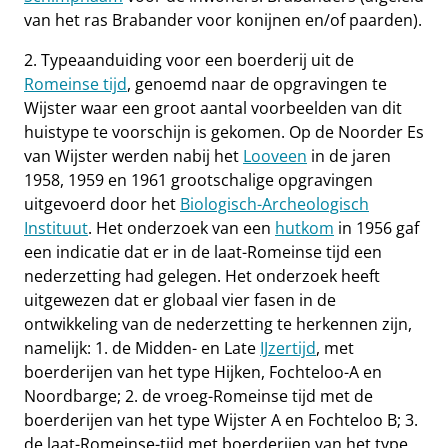
van het ras Brabander voor konijnen en/of paarden).
2. Typeaanduiding voor een boerderij uit de
Romeinse tijd
, genoemd naar de opgravingen te
Wijster waar een groot aantal voorbeelden van dit
huistype te voorschijn is gekomen. Op de Noorder Es
van Wijster werden nabij het
Looveen
in de jaren
1958, 1959 en 1961 grootschalige opgravingen
uitgevoerd door het
Biologisch-Archeologisch
Instituut
. Het onderzoek van een
hutkom
in 1956 gaf
een indicatie dat er in de laat-Romeinse tijd een
nederzetting had gelegen. Het onderzoek heeft
uitgewezen dat er globaal vier fasen in de
ontwikkeling van de nederzetting te herkennen zijn,
namelijk: 1. de Midden- en Late
IJzertijd
, met
boerderijen van het type Hijken, Fochteloo-A en
Noordbarge; 2. de vroeg-Romeinse tijd met de
boerderijen van het type Wijster A en Fochteloo B; 3.
de laat-Romeinse-tijd met boerderijen van het type