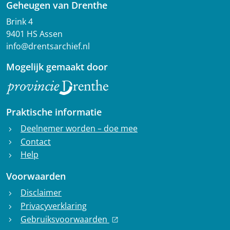
Geheugen van Drenthe
Brink 4
9401 HS Assen
info@drentsarchief.nl
Mogelijk gemaakt door
Praktische informatie
Deelnemer worden – doe mee
chevron_right
Contact
chevron_right
Help
chevron_right
Voorwaarden
Disclaimer
chevron_right
Privacyverklaring
chevron_right
Gebruiksvoorwaarden
chevron_right
open_in_new