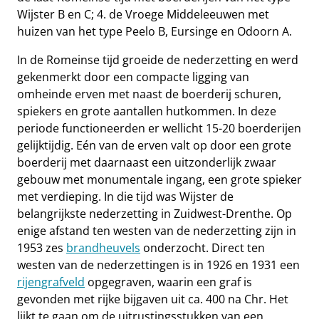
Wijster B en C; 4. de Vroege Middeleeuwen met
huizen van het type Peelo B, Eursinge en Odoorn A.
In de Romeinse tijd groeide de nederzetting en werd
gekenmerkt door een compacte ligging van
omheinde erven met naast de boerderij schuren,
spiekers en grote aantallen hutkommen. In deze
periode functioneerden er wellicht 15-20 boerderijen
gelijktijdig. Eén van de erven valt op door een grote
boerderij met daarnaast een uitzonderlijk zwaar
gebouw met monumentale ingang, een grote spieker
met verdieping. In die tijd was Wijster de
belangrijkste nederzetting in Zuidwest-Drenthe. Op
enige afstand ten westen van de nederzetting zijn in
1953 zes
brandheuvels
onderzocht. Direct ten
westen van de nederzettingen is in 1926 en 1931 een
rijengrafveld
opgegraven, waarin een graf is
gevonden met rijke bijgaven uit ca. 400 na Chr. Het
lijkt te gaan om de uitrustingsstukken van een