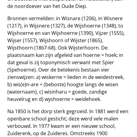
de noordoever van het Oude Diep.
Bronnen vermelden: in Wisnare (1206), in Wisnere
(1217), in Wijsnere (1327), de Wijshoerne (1348), to
Wijshoerne en van Wijshoerne (1390), Vijzer (1555),
Wijser (1557), Wijshoorn of Wijster (1865),
Wijsthoorn (1867-68). Ook Wijsterhoorn. De
plaatsnaam kan zijn afgeleid van hoerne = hoek; in
dat geval is zij toponymisch verwant met Spier
(Spehoerne). Over de betekenis bestaan vier
zienswijzen: a) wiskerne = lieden in de weidestreek,
b) wis(e)n-are = (beboste) hoogte langs de wisen
(waternaam), c) wisinharu = goede, zandige
heuvelrug en d) wyshoerne = weidehoek.
Na 1850 is het dorp sterk gegroeid. In 1881 werd een
openbare school gesticht; deze werd vele malen
verbouwd. In 1977 kwam er een nieuwe school,
Zuiderenk, op de Zuideres. Omstreeks 1900