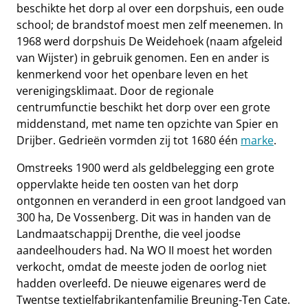
beschikte het dorp al over een dorpshuis, een oude
school; de brandstof moest men zelf meenemen. In
1968 werd dorpshuis De Weidehoek (naam afgeleid
van Wijster) in gebruik genomen. Een en ander is
kenmerkend voor het openbare leven en het
verenigingsklimaat. Door de regionale
centrumfunctie beschikt het dorp over een grote
middenstand, met name ten opzichte van Spier en
Drijber. Gedrieën vormden zij tot 1680 één
marke
.
Omstreeks 1900 werd als geldbelegging een grote
oppervlakte heide ten oosten van het dorp
ontgonnen en veranderd in een groot landgoed van
300 ha, De Vossenberg. Dit was in handen van de
Landmaatschappij Drenthe, die veel joodse
aandeelhouders had. Na WO II moest het worden
verkocht, omdat de meeste joden de oorlog niet
hadden overleefd. De nieuwe eigenares werd de
Twentse textielfabrikantenfamilie Breuning-Ten Cate.