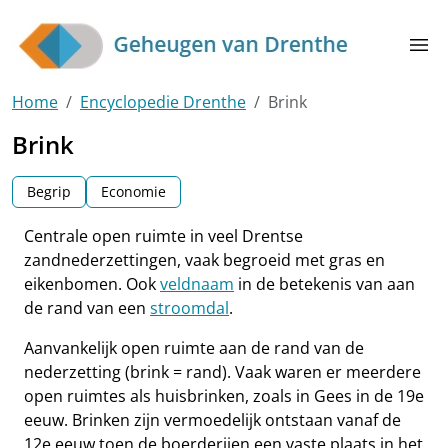
Skip to main content
menu
Home
Encyclopedie Drenthe
Brink
Brink
Begrip
Economie
Centrale open ruimte in veel Drentse
zandnederzettingen, vaak begroeid met gras en
eikenbomen. Ook
veldnaam
in de betekenis van aan
de rand van een
stroomdal
.
Aanvankelijk open ruimte aan de rand van de
nederzetting (brink = rand). Vaak waren er meerdere
open ruimtes als huisbrinken, zoals in Gees in de 19e
eeuw. Brinken zijn vermoedelijk ontstaan vanaf de
12e eeuw toen de boerderijen een vaste plaats in het