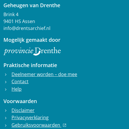
Geheugen van Drenthe
Brink 4
9401 HS Assen
info@drentsarchief.nl
Mogelijk gemaakt door
Praktische informatie
Deelnemer worden – doe mee
chevron_right
Contact
chevron_right
Help
chevron_right
Voorwaarden
Disclaimer
chevron_right
Privacyverklaring
chevron_right
Gebruiksvoorwaarden
chevron_right
open_in_new