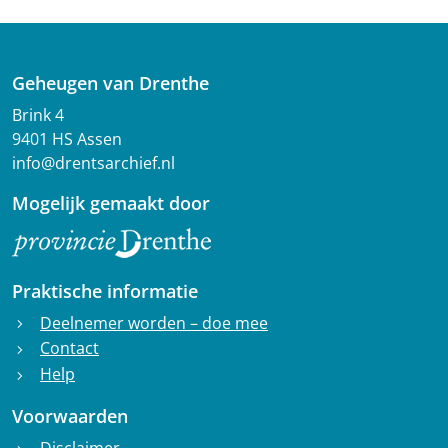
Geheugen van Drenthe
Brink 4
9401 HS Assen
info@drentsarchief.nl
Mogelijk gemaakt door
Praktische informatie
Deelnemer worden – doe mee
chevron_right
Contact
chevron_right
Help
chevron_right
Voorwaarden
Disclaimer