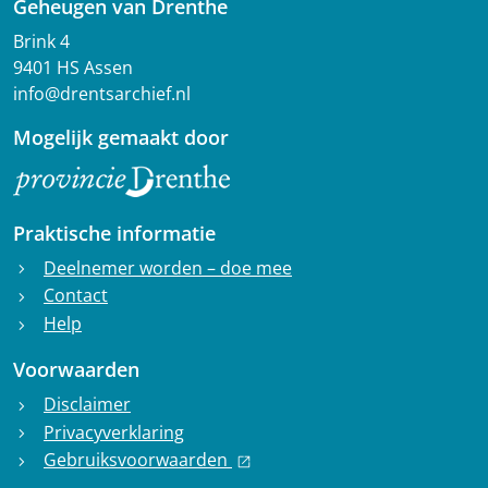
Geheugen van Drenthe
Brink 4
9401 HS Assen
info@drentsarchief.nl
Mogelijk gemaakt door
Praktische informatie
Deelnemer worden – doe mee
chevron_right
Contact
chevron_right
Help
chevron_right
Voorwaarden
Disclaimer
chevron_right
Privacyverklaring
chevron_right
Gebruiksvoorwaarden
chevron_right
open_in_new