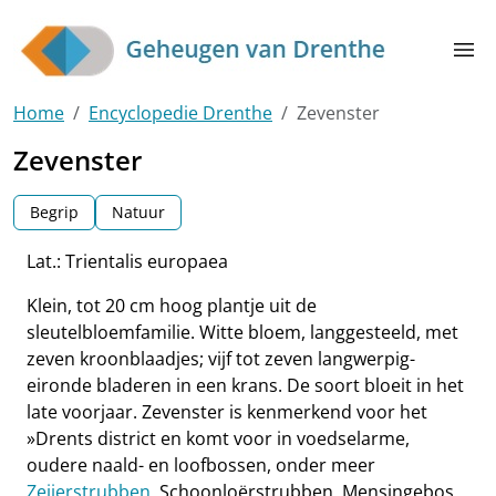
Skip to main content
menu
Home
Encyclopedie Drenthe
Zevenster
Zevenster
Begrip
Natuur
Lat.: Trientalis europaea
Klein, tot 20 cm hoog plantje uit de
sleutelbloemfamilie. Witte bloem, langgesteeld, met
zeven kroonblaadjes; vijf tot zeven langwerpig-
eironde bladeren in een krans. De soort bloeit in het
late voorjaar. Zevenster is kenmerkend voor het
»Drents district en komt voor in voedselarme,
oudere naald- en loofbossen, onder meer
Zeijerstrubben
, Schoonloërstrubben, Mensingebos,