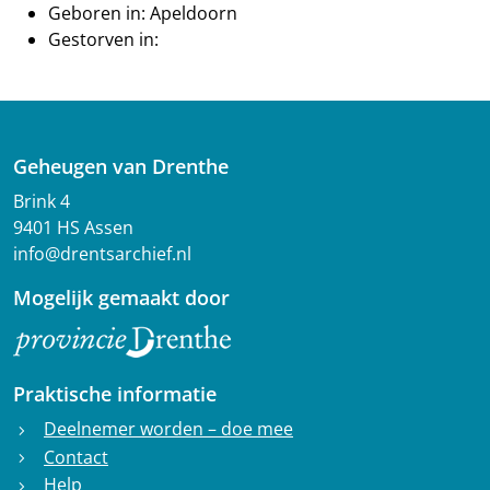
Geboren in: Apeldoorn
Gestorven in:
Geheugen van Drenthe
Brink 4
9401 HS Assen
info@drentsarchief.nl
Mogelijk gemaakt door
Praktische informatie
Deelnemer worden – doe mee
chevron_right
Contact
chevron_right
Help
chevron_right