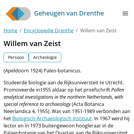
Skip to main content
menu
Home
Encyclopedie Drenthe
Willem van Zeist
Willem van Zeist
Persoon
Archeologie
(Apeldoorn 1924) Paleo-botanicus.
Studeerde biologie aan de Rijksuniversteit te Utrecht.
Promoveerde in1955 aldaar op het proefschrift
Pollen
analytical investigations in the northern Netherlands, with
special reference to archaeology
(Acta Botanica
Neerlandica 4, 1955). Was van 1951-1989 verbonden aan
het
Biologisch-Archaeologisch Instituut
. In 1967 werd hij
lector en in 1973 buitengewoon hoogleraar in de
Palaeobotanie van het Quartair aan de Rijksuniversiteit