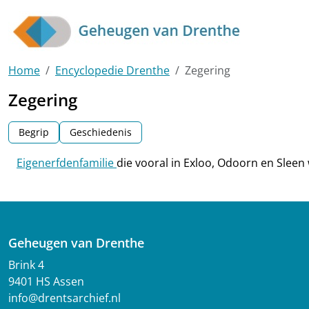
Skip to main content
Home
Encyclopedie Drenthe
Zegering
Zegering
Begrip
Geschiedenis
Eigenerfdenfamilie
die vooral in Exloo, Odoorn en Sleen
Geheugen van Drenthe
Brink 4
9401 HS Assen
info@drentsarchief.nl