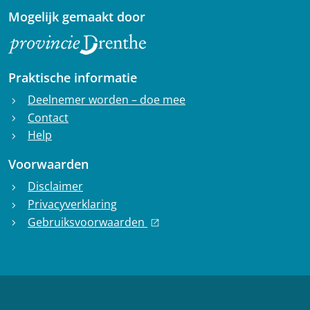
Mogelijk gemaakt door
Praktische informatie
Deelnemer worden – doe mee
chevron_right
Contact
chevron_right
Help
chevron_right
Voorwaarden
Disclaimer
chevron_right
Privacyverklaring
chevron_right
Gebruiksvoorwaarden
chevron_right
open_in_new