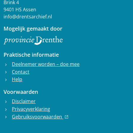
Brink 4
9401 HS Assen
info@drentsarchief.nl
Mogelijk gemaakt door
Praktische informatie
Deelnemer worden – doe mee
chevron_right
Contact
chevron_right
Help
chevron_right
Voorwaarden
Disclaimer
chevron_right
Privacyverklaring
chevron_right
Gebruiksvoorwaarden
chevron_right
open_in_new