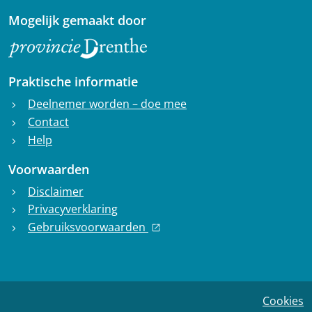
Mogelijk gemaakt door
Praktische informatie
Deelnemer worden – doe mee
chevron_right
Contact
chevron_right
Help
chevron_right
Voorwaarden
Disclaimer
chevron_right
Privacyverklaring
chevron_right
Gebruiksvoorwaarden
chevron_right
open_in_new
Cookies