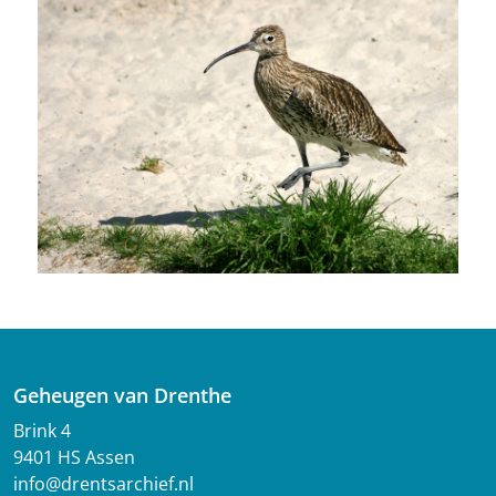
Geheugen van Drenthe
Brink 4
9401 HS Assen
info@drentsarchief.nl