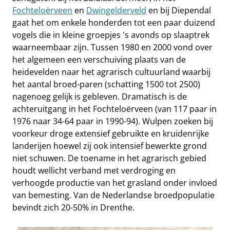
Fochteloërveen
en
Dwingelderveld
en bij Diependal
gaat het om enkele honderden tot een paar duizend
vogels die in kleine groepjes 's avonds op slaaptrek
waarneembaar zijn. Tussen 1980 en 2000 vond over
het algemeen een verschuiving plaats van de
heidevelden naar het agrarisch cultuurland waarbij
het aantal broed-paren (schatting 1500 tot 2500)
nagenoeg gelijk is gebleven. Dramatisch is de
achteruitgang in het Fochteloërveen (van 117 paar in
1976 naar 34-64 paar in 1990-94). Wulpen zoeken bij
voorkeur droge extensief gebruikte en kruidenrijke
landerijen hoewel zij ook intensief bewerkte grond
niet schuwen. De toename in het agrarisch gebied
houdt wellicht verband met verdroging en
verhoogde productie van het grasland onder invloed
van bemesting. Van de Nederlandse broedpopulatie
bevindt zich 20-50% in Drenthe.