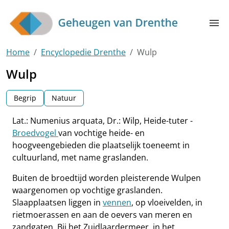
Skip to main content
menu
Home
Encyclopedie Drenthe
Wulp
Wulp
Begrip
Natuur
Lat.: Numenius arquata, Dr.: Wilp, Heide-tuter -
Broedvogel
van vochtige heide- en
hoogveengebieden die plaatselijk toeneemt in
cultuurland, met name graslanden.
Buiten de broedtijd worden pleisterende Wulpen
waargenomen op vochtige graslanden.
Slaapplaatsen liggen in
vennen
, op vloeivelden, in
rietmoerassen en aan de oevers van meren en
zandgaten. Bij het Zuidlaardermeer, in het