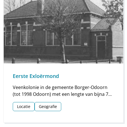
Eerste Exloërmond
Veenkolonie in de gemeente Borger-Odoorn
(tot 1998 Odoorn) met een lengte van bijna 7
km aan de gelijknamige weg (zuidwest-
Locatie
Geografie
noordoost) tussen Exloo en Stadskanaal /
Musselkanaal (Gr.)