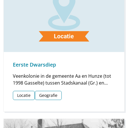
Eerste Dwarsdiep
Veenkolonie in de gemeente Aa en Hunze (tot
1998 Gasselte) tussen Stadskanaal (Gr.) en
Gasselternijeveenschemond, gedomineerd
Locatie
Geografie
door een fabriekscomplex op de
provinciegrens met Groningen en de
provinciale weg N378 (Gasselte-Stadskanaal),
hier ir. W.I.C. van Veelenweg.