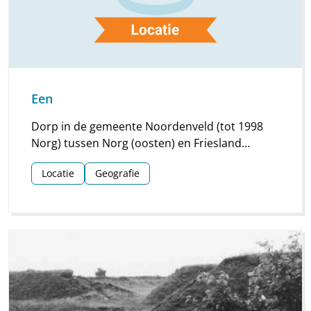
Een
Dorp in de gemeente Noordenveld (tot 1998
Norg) tussen Norg (oosten) en Friesland
(westen); ten westen ervan ligt het dorp Een-
Locatie
Geografie
West.