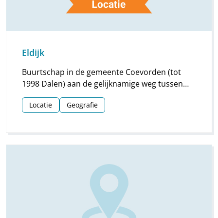
Eldijk
Buurtschap in de gemeente Coevorden (tot
1998 Dalen) aan de gelijknamige weg tussen
Dalen en Holsloot; in de weg ligt de Eldijksbrug
Locatie
Geografie
over het Drostendiep.