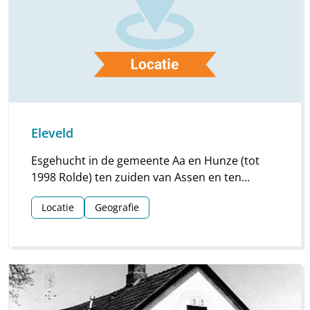
Eleveld
Esgehucht in de gemeente Aa en Hunze (tot
1998 Rolde) ten zuiden van Assen en ten
zuidwesten van Rolde aan de gelijknamige
Locatie
Geografie
straatweg.