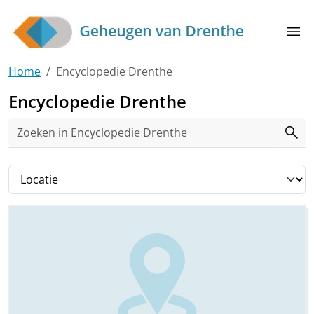
Skip to main content
menu
Home
Encyclopedie Drenthe
Encyclopedie Drenthe
search
Filter op tag