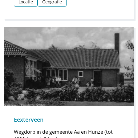
Locatie
Geografie
Eext ligt het uitgestrekte bouw- en
weilandencomplex Eexterveld, ten
noordoosten de plaatsen Eexterzandvoort,
Eexterveen en Eexterveenschekanaal.
Eexterveen
Wegdorp in de gemeente Aa en Hunze (tot