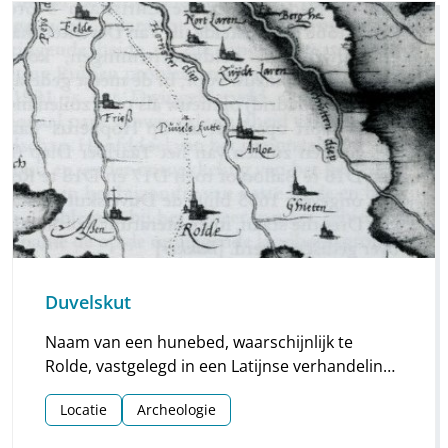
Duvelskut
Naam van een hunebed, waarschijnlijk te
Rolde, vastgelegd in een Latijnse verhandeling
uit 1547 over Germaanse stammen in de
Locatie
Archeologie
Romeinse tijd.