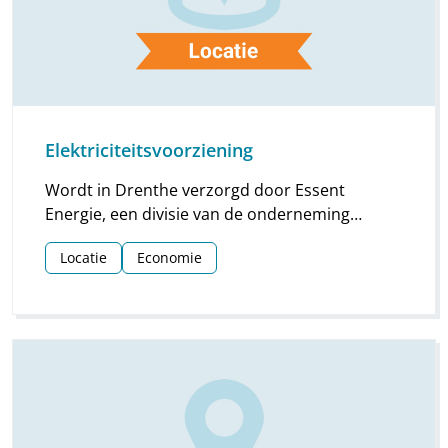
Elektriciteitsvoorziening
Wordt in Drenthe verzorgd door Essent
Energie, een divisie van de onderneming
Essent, die in 1999 is ontstaan uit een fusie van
Locatie
Economie
de PNEM/MEGA Groep uit het zuiden des lands
en de EDON-Groep.