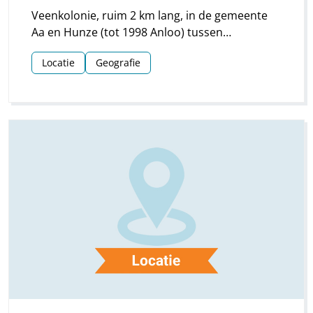
Veenkolonie, ruim 2 km lang, in de gemeente
Aa en Hunze (tot 1998 Anloo) tussen
Annerveenschekanaal (noordwesten) en
Locatie
Geografie
Bareveld (zuidoosten), tevens tussen Eext en
Gieten (zuidwesten) en Veendam en
Wildervank (noordoosten).