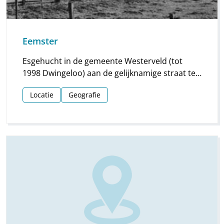
Eemster
Esgehucht in de gemeente Westerveld (tot
1998 Dwingeloo) aan de gelijknamige straat ten
noordoosten van Dwingeloo. Ten noorden
Locatie
Geografie
ervan liggen de Eemster-es en de
Eemsterkamp, waardoor de gelijknamige weg
loopt.