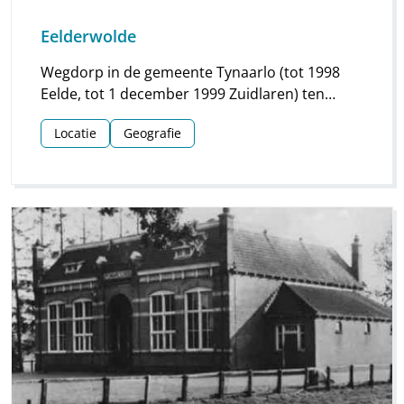
Eelderwolde
Wegdorp in de gemeente Tynaarlo (tot 1998
Eelde, tot 1 december 1999 Zuidlaren) ten
noorden van Eelde-Paterswolde onder de rook
Locatie
Geografie
van de stad Groningen (noorden).