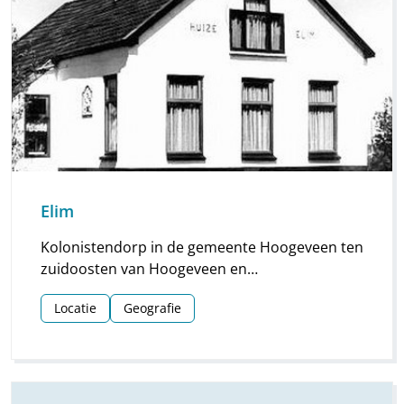
Elim
Kolonistendorp in de gemeente Hoogeveen ten
zuidoosten van Hoogeveen en
Hollandscheveld. Kern van een groot gebied
Locatie
Geografie
met verspreide bewoning langs een
rechthoekig stratenpatroon. De plaats telt
2442 inwoners en 886 woningen (2002).