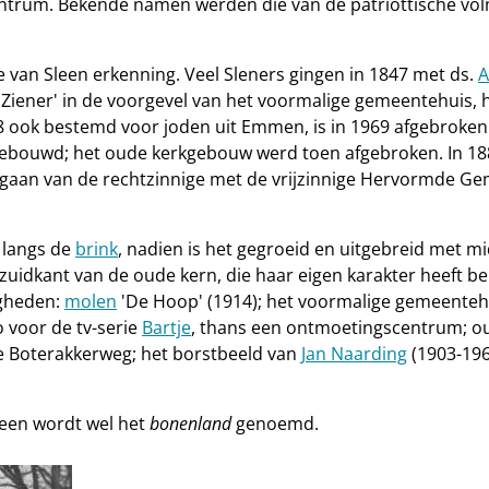
centrum. Bekende namen werden die van de patriottische vo
an Sleen erkenning. Veel Sleners gingen in 1847 met ds.
A
 Ziener' in de voorgevel van het voormalige gemeentehuis, h
78 ook bestemd voor joden uit Emmen, is in 1969 afgebroken
gebouwd; het oude kerkgebouw werd toen afgebroken. In 18
aan van de rechtzinnige met de vrijzinnige Hervormde Geme
 langs de
brink
, nadien is het gegroeid en uitgebreid met 
 zuidkant van de oude kern, die haar eigen karakter heeft b
igheden:
molen
'De Hoop' (1914); het voormalige gemeentehui
o voor de tv-serie
Bartje
, thans een ontmoetingscentrum; o
de Boterakkerweg; het borstbeeld van
Jan Naarding
(1903-196
leen wordt wel het
bonenland
genoemd.