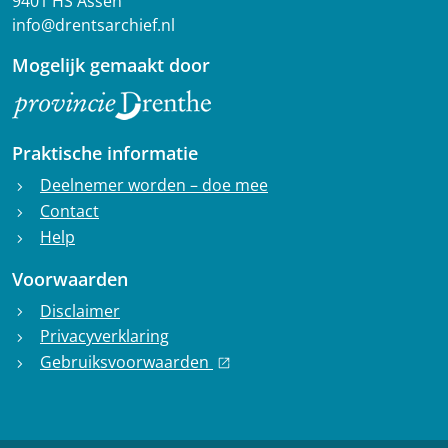
9401 HS Assen
info@drentsarchief.nl
Mogelijk gemaakt door
Praktische informatie
Deelnemer worden – doe mee
chevron_right
Contact
chevron_right
Help
chevron_right
Voorwaarden
Disclaimer
chevron_right
Privacyverklaring
chevron_right
Gebruiksvoorwaarden
chevron_right
open_in_new