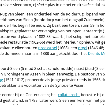
b)
slee
= sleedoorn, c)
slad
= plas in de hei en d)
slade
= dal,
s
 Rug van Sleen, een onderdeel van de Rolderrug (lopend van
erkbouw van Sleen (hoofddorp van het dingspil Zuidenveld
an de 14e, begin 15e eeuw. Zij bezit een toren, ruim 59 m h
naaldspits geplaatst ter vervanging van het open lantaarntj
stauratie vond plaats in 1882-83, waarbij het schip met fa
weede restauratie (1962-66) werd het interieur opnieuw wit ge
 zeskante eikenhouten
preekstoel
(1668), een
orgel
(1846-48;
 de dominee, maar is in 1888 aangekocht door het
Drents 
Noord-Sleen (5 mud 2 schat schuldmudde) naast (Zuid-)Sle
 Groningen) en Assen in Sleen aanwezig. De pastoor van Sl
ng
(1541-1612) probeerde als jonge priester reeds in 1566 de
 betrokken als voorzitter van de Synode te Assen.
 eerder bij de Oosterclassis; het
collatierecht
berustte bij 
 gestraft, n.l. in 1788. Later werd Sleen een kern van het pa