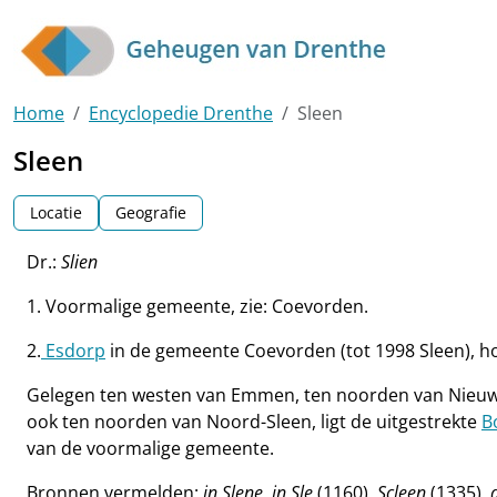
Skip to main content
Home
Encyclopedie Drenthe
Sleen
Sleen
Locatie
Geografie
Dr.:
Slien
1. Voormalige gemeente, zie: Coevorden.
2.
Esdorp
in de gemeente Coevorden (tot 1998 Sleen), h
Gelegen ten westen van Emmen, ten noorden van Nieuw
ook ten noorden van Noord-Sleen, ligt de uitgestrekte
B
van de voormalige gemeente.
Bronnen vermelden:
in Slene
,
in Sle
(1160),
Scleen
(1335),