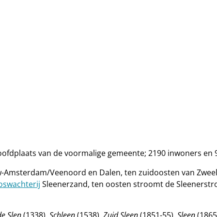
oofdplaats van de voormalige gemeente; 2190 inwoners en 
-Amsterdam/Veenoord en Dalen, ten zuidoosten van Zweel
oswachterij
Sleenerzand, ten oosten stroomt de Sleenerstro
de Slen
(1338),
Schleen
(1538),
Zuid Sleen
(1851-55),
Sleen
(1865