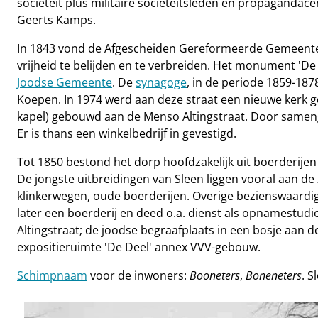
sociëteit plus militaire sociëteitsleden en propaganda
Geerts Kamps.
In 1843 vond de Afgescheiden Gereformeerde Gemeente v
vrijheid te belijden en te verbreiden. Het monument 'De
Joodse Gemeente
. De
synagoge
, in de periode 1859-18
Koepen. In 1974 werd aan deze straat een nieuwe kerk 
kapel) gebouwd aan de Menso Altingstraat. Door sameng
Er is thans een winkelbedrijf in gevestigd.
Tot 1850 bestond het dorp hoofdzakelijk uit boerderijen
De jongste uitbreidingen van Sleen liggen vooral aan de
klinkerwegen, oude boerderijen. Overige bezienswaard
later een boerderij en deed o.a. dienst als opnamestudi
Altingstraat; de joodse begraafplaats in een bosje aan 
expositieruimte 'De Deel' annex VVV-gebouw.
Schimpnaam
voor de inwoners:
Booneters
,
Boneneters
. S