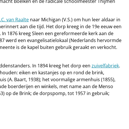
lmacht Boelken en de radicale schoolmeester Thijmen
.C. van Raalte
naar Michigan (V.S.) om hun leer aldaar in
erinnert aan die tijd. Het dorp kreeg in de 19e eeuw een
. In 1876 kreeg Sleen een gereformeerde kerk aan de
87 werd een evangelisatielokaal (Nederlands hervormde
ente is de kapel buiten gebruik geraakt en verkocht.
middenstanders. In 1894 kreeg het dorp een
zuivelfabriek
.
ehouden: eiken en kastanjes op en rond de brink,
s (A. Baart, 1938); het voormalige armenhuis (1855),
ude boerderijen en winkels, met name aan de Menso
3) op de Brink; de dorpspomp, tot 1957 in gebruik;