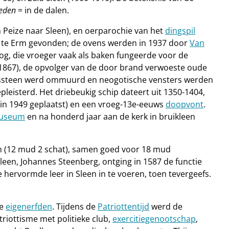
leden
= in de dalen.
 Peize naar Sleen), en oerparochie van het
dingspil
) te Erm gevonden; de ovens werden in 1937 door
Van
oog, die vroeger vaak als baken fungeerde voor de
e (1867), de opvolger van de door brand verwoeste oude
briekssteen werd ommuurd en neogotische vensters werden
pleisterd. Het driebeukig schip dateert uit 1350-1404,
 in 1949 geplaatst) en een vroeg-13e-eeuws
doopvont
.
Museum
en na honderd jaar aan de kerk in bruikleen
en (12 mud 2 schat), samen goed voor 18 mud
een, Johannes Steenberg, ontging in 1587 de functie
 hervormde leer in Sleen in te voeren, toen tevergeefs.
de
eigenerfden
. Tijdens de
Patriottentijd
werd de
triottisme met politieke club,
exercitiegenootschap
,