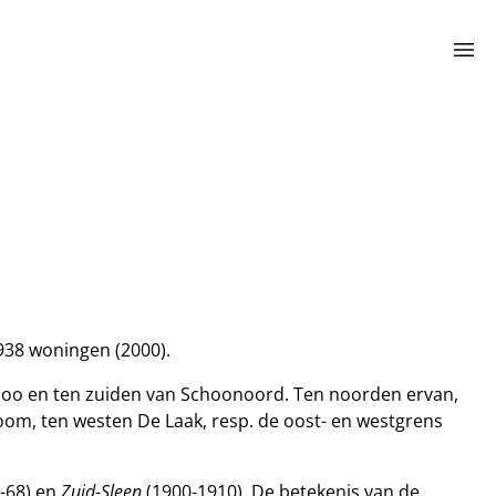
menu
938 woningen (2000).
oo en ten zuiden van Schoonoord. Ten noorden ervan,
om, ten westen De Laak, resp. de oost- en westgrens
-68) en
Zuid-Sleen
(1900-1910). De betekenis van de