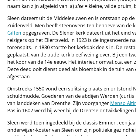
naam kan zijn afgeleid van: a)
slee
= kleine, wilde pruim, 
Sleen dateert uit de Middeleeuwen en is ontstaan op de
Zuidenveld. Men heeft steenovens ten behoeve van de k
Giffen
opgegraven. De Slener kerk dateert uit het eind v
reizigers op het Ellertsveld. In 1923 is de ingesnoerde 
torenspits. In 1880 stortte het kerkdak deels in. De re
geplaatst; van de oude kerk bleef weinig over. Bij een t
het koor van de 14e eeuw. Het interieur omvat o.a. een
Deze deed ooit dienst deed als bloembak in de tuin van
afgestaan.
Omstreeks 1550 vond een splitsing plaats en ontstond 
schuldmudde. Goederen van de abdijen Werden (curtis in
van landdeken van Drenthe. Zijn voorganger
Menso Alti
Pas in 1602 werd hij weer bij de Drentse ontwikkelingen
Sleen werd toen ingedeeld bij de classis Emmen, een jaar
onderwijzer-koster van Sleen om zijn politieke gezindheid