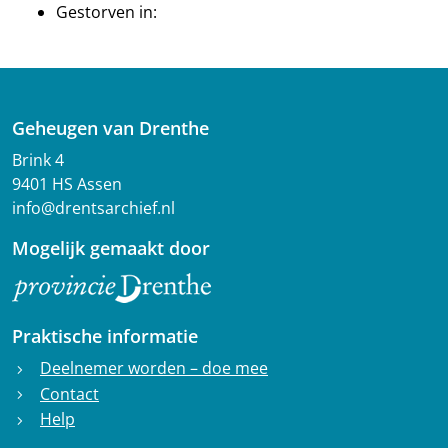
Gestorven in:
Geheugen van Drenthe
Brink 4
9401 HS Assen
info@drentsarchief.nl
Mogelijk gemaakt door
Praktische informatie
Deelnemer worden – doe mee
chevron_right
Contact
chevron_right
Help
chevron_right