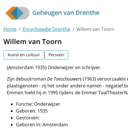
Skip to main content
Home
Encyclopedie Drenthe
Willem van Toorn
Willem van Toorn
Kunst en cultuur
Persoon
(Amsterdam 1935) Onderwijzer en schrijver.
Zijn debuutroman
De Toeschouwers
(1963) veroorzaakte e
plaatsgenoten - zij het onder andere namen - negatief b
Emmen hield hij in 1995 tijdens de Emmer TaalTheaterNac
Functie: Onderwijzer
Geboren: 1935
Gestorven:
Geboren in: Amsterdam