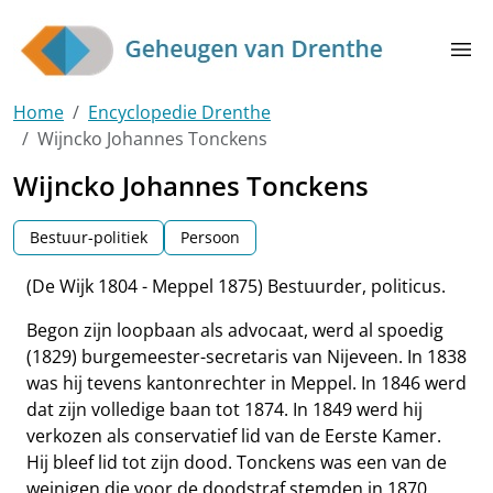
Skip to main content
menu
Home
Encyclopedie Drenthe
Wijncko Johannes Tonckens
Wijncko Johannes Tonckens
Bestuur-politiek
Persoon
(De Wijk 1804 - Meppel 1875) Bestuurder, politicus.
Begon zijn loopbaan als advocaat, werd al spoedig
(1829) burgemeester-secretaris van Nijeveen. In 1838
was hij tevens kantonrechter in Meppel. In 1846 werd
dat zijn volledige baan tot 1874. In 1849 werd hij
verkozen als conservatief lid van de Eerste Kamer.
Hij bleef lid tot zijn dood. Tonckens was een van de
weinigen die voor de doodstraf stemden in 1870.