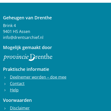
Geheugen van Drenthe
Brink 4
9401 HS Assen
info@drentsarchief.nl
Mogelijk gemaakt door
Praktische informatie
Deelnemer worden – doe mee
chevron_right
Contact
chevron_right
Help
chevron_right
Voorwaarden
Disclaimer
chevron_right