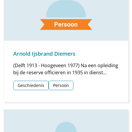
Arnold Ijsbrand Diemers
(Delft 1913 - Hoogeveen 1977) Na een opleiding
bij de reserve officieren in 1935 in dienst
gekomen als administrateur van het joods
Geschiedenis
Persoon
vluchtelingenkamp Heijplaat bij Pernis.