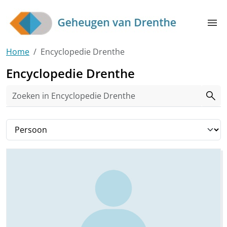
Skip to main content
menu
Home
Encyclopedie Drenthe
Encyclopedie Drenthe
search
Filter op tag