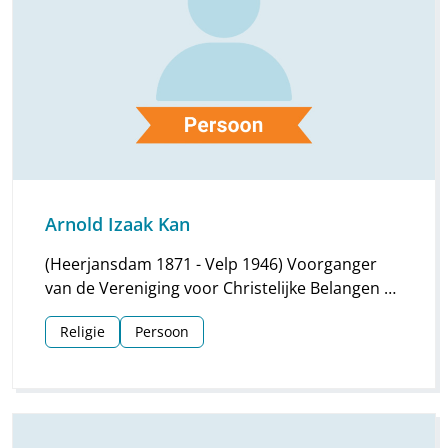
Arnold Izaak Kan
(Heerjansdam 1871 - Velp 1946) Voorganger
van de Vereniging voor Christelijke Belangen en
de rechtzinnige Kapelgemeente aan de
Religie
Persoon
Oosterhoutstraat in Assen van 1905-1921.