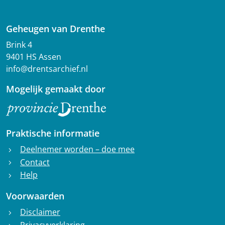
Geheugen van Drenthe
Brink 4
9401 HS Assen
info@drentsarchief.nl
Mogelijk gemaakt door
Praktische informatie
Deelnemer worden – doe mee
chevron_right
Contact
chevron_right
Help
chevron_right
Voorwaarden
Disclaimer
chevron_right
Privacyverklaring