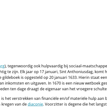
org
), tegenwoordig ook hulpvaardig bij sociaal-maatschappeli
e zijn. Elk jaar op 17 januari, Sint Anthoniusdag, komt het
 gildeboek is opgesteld op 20 januari 1633. Hierin staat 
an inkomsten en uitgaven. In 1670 is een nieuw wetboek ge
eden ten dage draagt de eigenaar van het vroegere schulte
n is het verstrekken van financiële en/of materiële hulp a
n kregen van de
diaconie
. Voorzitter is degene die het langst