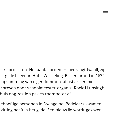
menu
jke projecten. Het aantal broeders bedraagt twaalf, zij
 gilde bijeen in Hotel Wesseling. Bij een brand in 1632
een opsomming van eigendommen, aflosbare en niet
schreven door schoolmeester-organist Roelof Lunsingh.
huis nog zestien pakjes roomboter af.
an behoeftige personen in Dwingeloo. Bedelaars kwamen
 zitting heeft in het gilde. Een nieuw lid wordt gekozen