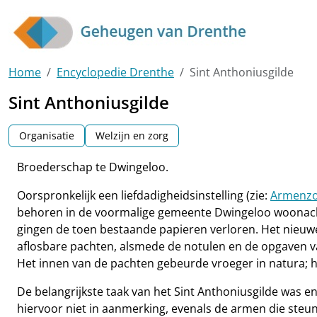
Skip to main content
Home
Encyclopedie Drenthe
Sint Anthoniusgilde
Sint Anthoniusgilde
Organisatie
Welzijn en zorg
Broederschap te Dwingeloo.
Oorspronkelijk een liefdadigheidsinstelling (zie:
Armenz
behoren in de voormalige gemeente Dwingeloo woonachtig t
gingen de toen bestaande papieren verloren. Het nieuwe
aflosbare pachten, alsmede de notulen en de opgaven v
Het innen van de pachten gebeurde vroeger in natura; h
De belangrijkste taak van het Sint Anthoniusgilde was e
hiervoor niet in aanmerking, evenals de armen die steu