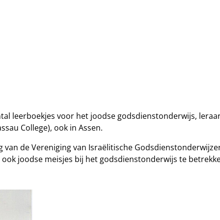
tal leerboekjes voor het joodse godsdienstonderwijs, leraa
assau College), ook in Assen.
ing van de Vereniging van Israëlitische Godsdienstonderwij
ook joodse meisjes bij het godsdienstonderwijs te betrekken.