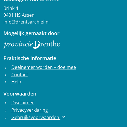
Brink 4
9401 HS Assen
info@drentsarchief.nl
Mogelijk gemaakt door
Praktische informatie
Deelnemer worden – doe mee
chevron_right
Contact
chevron_right
Help
chevron_right
Voorwaarden
Disclaimer
chevron_right
Privacyverklaring
chevron_right
Gebruiksvoorwaarden
chevron_right
open_in_new