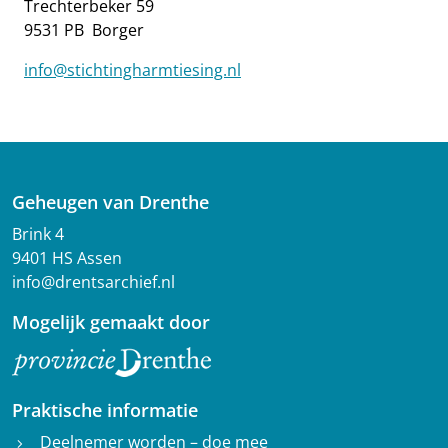
Trechterbeker 59
9531 PB Borger
info@stichtingharmtiesing.nl
Geheugen van Drenthe
Brink 4
9401 HS Assen
info@drentsarchief.nl
Mogelijk gemaakt door
Praktische informatie
Deelnemer worden – doe mee
chevron_right