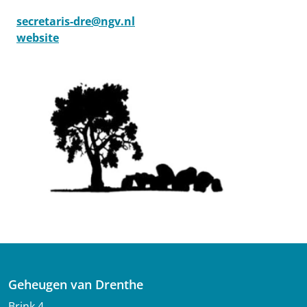
secretaris-dre@ngv.nl
website
Geheugen van Drenthe
Brink 4