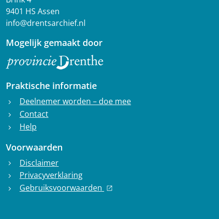
9401 HS Assen
info@drentsarchief.nl
Mogelijk gemaakt door
Praktische informatie
Deelnemer worden – doe mee
chevron_right
Contact
chevron_right
Help
chevron_right
Voorwaarden
Disclaimer
chevron_right
Privacyverklaring
chevron_right
Gebruiksvoorwaarden
chevron_right
open_in_new