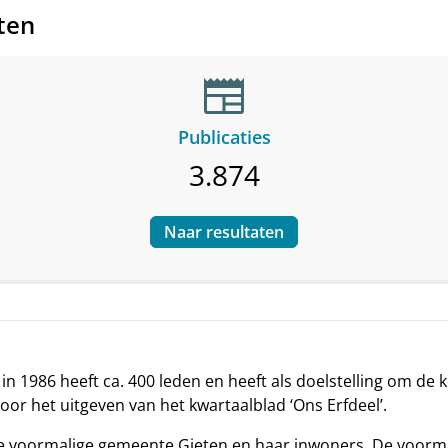
ten
newspaper
Publicaties
3.874
Naar resultaten
n 1986 heeft ca. 400 leden en heeft als doelstelling om de
oor het uitgeven van het kwartaalblad ‘Ons Erfdeel’.
n de voormalige gemeente Gieten en haar inwoners. De voor