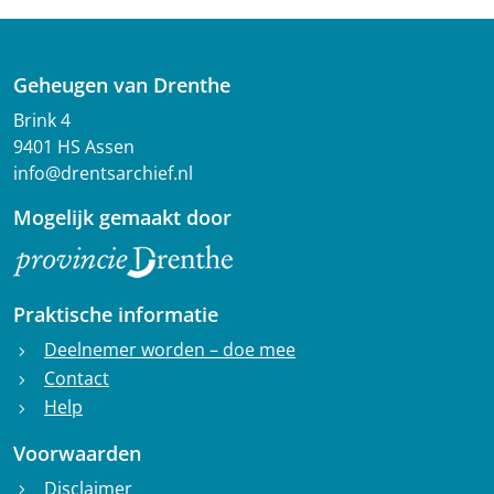
Geheugen van Drenthe
Brink 4
9401 HS Assen
info@drentsarchief.nl
Mogelijk gemaakt door
Praktische informatie
Deelnemer worden – doe mee
chevron_right
Contact
chevron_right
Help
chevron_right
Voorwaarden
Disclaimer
chevron_right