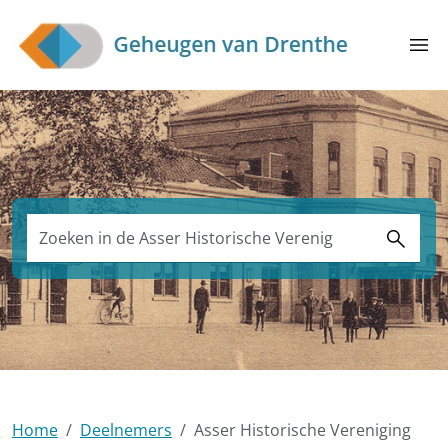
Skip to main content
menu
Zoeken in de Asser Historische Vereniging
search
Home
Deelnemers
Asser Historische Vereniging